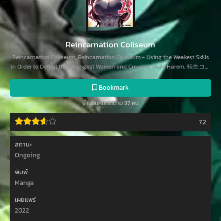
Reincarnation Coliseum
Reincarnation Coliseum, Reincarnation Coliseum - Using the Weakest Skills
in Order to Defeat the Strongest Women and Create a Slave Harem, 転生コロ
シアム～最弱スキルで最強の女たちを攻略して奴隷ハーレム作ります～, 转
生奴隶角斗场, 전생 콜로세움
Bookmark
จำนวนคนติดตาม 37 คน
7.2
สถานะ
Ongoing
พิมพ์
Manga
เผยแพร่
2022