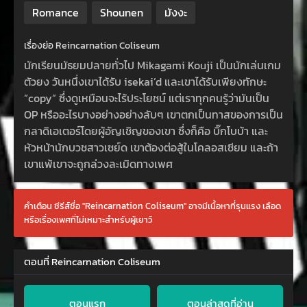
Romance
Shounen
มังงะ
เรื่องย่อ Reincarnation Coliseum
นักเรียนมัธยมปลายทั่วไป Mikagami Kouji เป็นนักเล่นเกม
ตัวยง วันหนึ่งเขาได้รับ isekai’d และเขาได้รับเพียงทักษะ
“copy” ซึ่งดูเหมือนจะไร้ประโยชน์ แต่เราทุกคนรู้ว่ามันเป็น
OP หรืออะไรบางอย่างอย่างลับๆ เขาตกเป็นทาสของการเป็น
กลาดิเอเตอร์โดยผู้อัญเชิญของเขา ซึ่งก็คือ บิ๊กโบบ้า และ
หัวหน้านักบวชสาวเซย์ด เขาต้องต่อสู้ในโคลอสเซียม และถ้า
เขาแพ้เขาจะถูกล่วงละเมิดทางเพศ
คำเตือน ซีรีส์ชื่อ "Reincarnation Coliseum" อาจมีเนื้อหาที่รุนแรง เลือด
หรือเรื่องเพศที่ไม่เหมาะสำหรับผู้เยาว์
ตอนที่ Reincarnation Coliseum
ตอนแรก
ตอนล่าสุดที่อ่าน