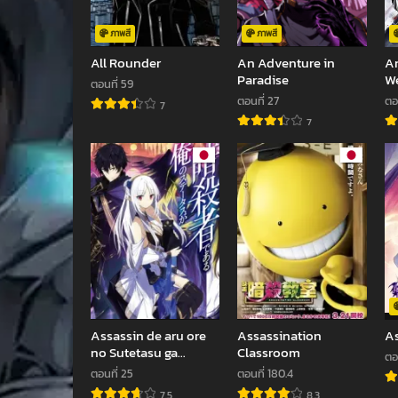
ภาพสี
ภาพสี
All Rounder
An Adventure in
An
Paradise
W
ตอนที่ 59
ตอนที่ 27
ตอ
7
7
Assassin de aru ore
Assassination
As
no Sutetasu ga
Classroom
ตอ
Yuusha yori mo
ตอนที่ 25
ตอนที่ 180.4
Akiraka ni Tsuyoi
7.5
8.3