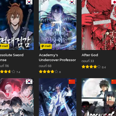
ภาพสี
ภาพสี
solute Sword
Academy’s
After God
ense
Undercover Professor
ตอนที่ 33
ที่ 116
ตอนที่ 68
8.4
7.4
8