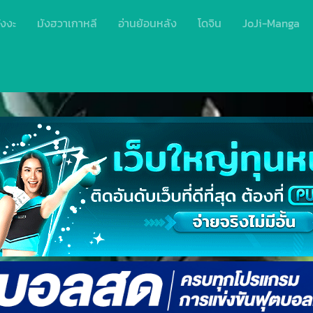
ังงะ
มังฮวาเกาหลี
อ่านย้อนหลัง
โดจิน
JoJi-Manga