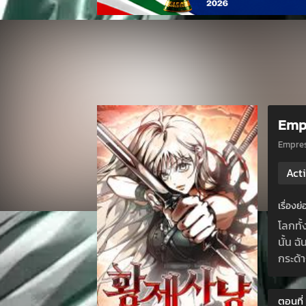
Emp
Empre
Act
เรื่อง
โลกทั้
นั้น ฉ
กระด้า
ตอนที