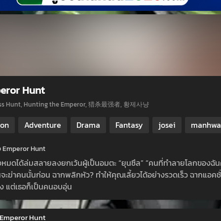
eror Hunt
ss Hunt, Hunting the Emperor, 猎杀最强者, 황제사냥
ion
Adventure
Drama
Fantasy
josei
manhwa
ย่อ Emperor Hunt
งหมดได้ล่มสลายลงยกเว้นผู้เป็นอมตะ “ยุนซึล” “คนที่ทำลายโลกของฉันคือผ
ันจะฆ่าคนนั้นก่อน ฉากพลิกหัว? ทำให้คุณเลี้ยวได้อย่างรวดเร็ว ฉากแอค
ง แต่เธอก็เป็นคนอบอุ่น
่ Emperor Hunt