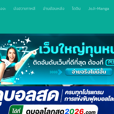
ังงะ
มังฮวาเกาหลี
อ่านย้อนหลัง
โดจิน
JoJi-Manga