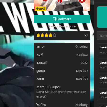
ภาพสี
Bookmark
จำนวนคนติดตาม 24 คน
7.7
สถานะ
Ongoing
ตอนที
กุมภาพ
พิมพ์
Manhwa
ตอนที
เผยแพร่
2022
กุมภาพ
ผู้เขียน
KAN (IV)
ตอนที
ศิลปิน
KAN (IV)
มกราค
การทำให้เป็นอนุกรม
Naver Series (Naver)Naver Webtoon
ตอนที
(Naver)
มกราค
โพสโดย
Deerlong