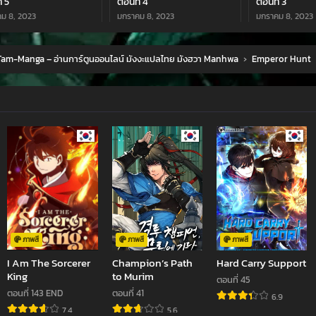
่ 5
ตอนที่ 4
ตอนที่ 3
ม 8, 2023
มกราคม 8, 2023
มกราคม 8, 2023
 1
am-Manga – อ่านการ์ตูนออนไลน์ มังงะแปลไทย มังฮวา Manhwa
›
Emperor Hunt
ม 8, 2023
ภาพสี
ภาพสี
ภาพสี
I Am The Sorcerer
Champion’s Path
Hard Carry Support
King
to Murim
ตอนที่ 45
ตอนที่ 143 END
ตอนที่ 41
6.9
jav
xxxจีน
มังงะ
ซีรีย์ออนไลน์
คลิปหลุด
7.4
5.6