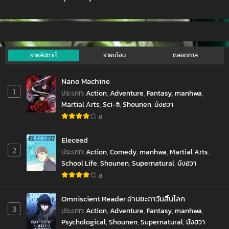
รายสัปดาห์
รายเดือน
ตลอดกาล
Nano Machine
1
ประเภท
:
Action
,
Adventure
,
Fantasy
,
manhwa
,
Martial Arts
,
Sci-fi
,
Shounen
,
มังฮวา
8
Eleceed
2
ประเภท
:
Action
,
Comedy
,
manhwa
,
Martial Arts
,
School Life
,
Shounen
,
Supernatural
,
มังฮวา
8
Omniscient Reader อ่านชะตาวันสิ้นโลก
3
ประเภท
:
Action
,
Adventure
,
Fantasy
,
manhwa
,
Psychological
,
Shounen
,
Supernatural
,
มังฮวา