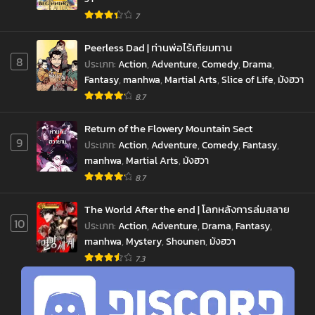
7
Peerless Dad | ท่านพ่อไร้เทียมทาน
8
ประเภท
:
Action
,
Adventure
,
Comedy
,
Drama
,
Fantasy
,
manhwa
,
Martial Arts
,
Slice of Life
,
มังฮวา
8.7
Return of the Flowery Mountain Sect
9
ประเภท
:
Action
,
Adventure
,
Comedy
,
Fantasy
,
manhwa
,
Martial Arts
,
มังฮวา
8.7
The World After the end | โลกหลังการล่มสลาย
10
ประเภท
:
Action
,
Adventure
,
Drama
,
Fantasy
,
manhwa
,
Mystery
,
Shounen
,
มังฮวา
jav
xxxจีน
มังงะ
ซีรีย์ออนไลน์
คลิปหลุด
7.3