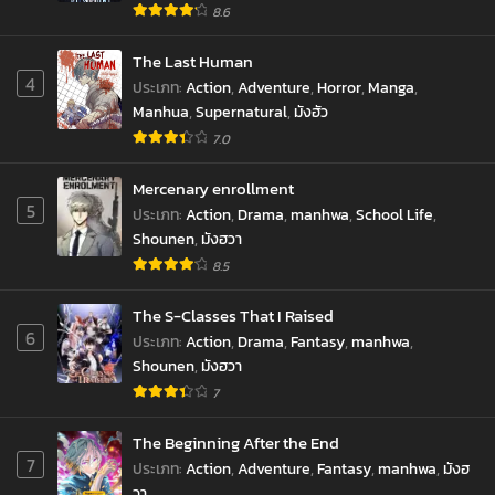
8.6
The Last Human
4
ประเภท
:
Action
,
Adventure
,
Horror
,
Manga
,
Manhua
,
Supernatural
,
มังฮัว
7.0
Mercenary enrollment
5
ประเภท
:
Action
,
Drama
,
manhwa
,
School Life
,
Shounen
,
มังฮวา
8.5
The S-Classes That I Raised
6
ประเภท
:
Action
,
Drama
,
Fantasy
,
manhwa
,
Shounen
,
มังฮวา
7
The Beginning After the End
7
ประเภท
:
Action
,
Adventure
,
Fantasy
,
manhwa
,
มังฮ
วา