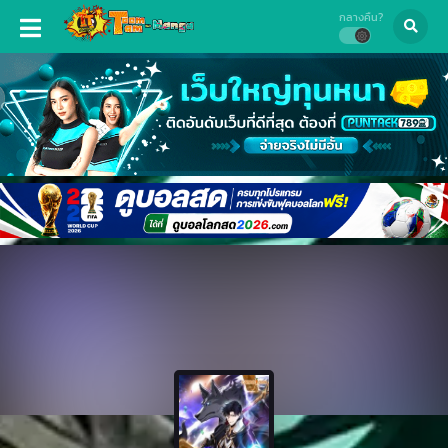
กลางคืน?