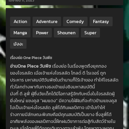
เมษายน 17, 2025
Action
Adventure
Comedy
Fantasy
Manga
Power
Shounen
Super
มังงะ
เรื่องย่อ One Piece วันพีช
อ่านOne Piece วันพีช
เรื่องย่อ ในเรื่องพูดถึงยุคทอง
ของโจรสลัด เมื่อเจ้าแห่งโจรสลัด โกลด์ ดี โรเจอร์ ถูก
ประหาร มหาสมบัติวันพีซในตำนานก็ไร้เจ้าของ ทำให้โจรสลัด
ทั่วโลกต่างพากันกางธงเข้าแย่งชิงมหาสมบัตินี้
มังกี้ ดี ลูฟี่ ผู้ซึ่งวัยเด็กได้มีโอกาสรู้จักกับหนึ่งในโจรสลัดผู้
ยิ่งใหญ่ แชงคูส “ผมแดง” มีความใฝ่ฝันที่จะก้าวข้ามแชงคูส
ไปเป็นเจ้าแห่งโจรสลัด ลูฟี่ได้กินผลปีศาจ เข้าไปทำให้
ร่างกายมีลักษณะพิเศษคือมีคุณสมบัติเป็นยาง ซึ่งลูฟี่ได้
อาศัยพลังของผลปีศาจนี้ฝึกฝนวิชาการต่อสู้กับสัตว์ร้ายใน
ทะเล เมื่อโตลูฟี่ได้ออกเดินทางตามลำพัง โดยหาทางผจญ