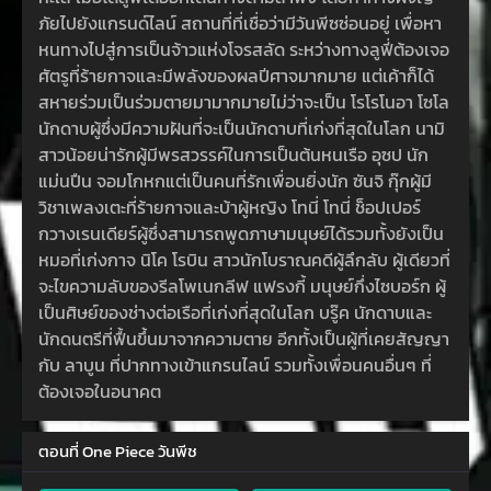
ภัยไปยังแกรนด์ไลน์ สถานที่ที่เชื่อว่ามีวันพีซซ่อนอยู่ เพื่อหา
หนทางไปสู่การเป็นจ้าวแห่งโจรสลัด ระหว่างทางลูฟี่ต้องเจอ
ศัตรูที่ร้ายกาจและมีพลังของผลปีศาจมากมาย แต่เค้าก็ได้
สหายร่วมเป็นร่วมตายมามากมายไม่ว่าจะเป็น โรโรโนอา โซโล
นักดาบผู้ซึ่งมีความฝันที่จะเป็นนักดาบที่เก่งที่สุดในโลก นามิ
สาวน้อยน่ารักผู้มีพรสวรรค์ในการเป็นต้นหนเรือ อุซป นัก
แม่นปืน จอมโกหกแต่เป็นคนที่รักเพื่อนยิ่งนัก ซันจิ กุ๊กผู้มี
วิชาเพลงเตะที่ร้ายกาจและบ้าผู้หญิง โทนี่ โทนี่ ช็อปเปอร์
กวางเรนเดียร์ผู้ซึ่งสามารถพูดภาษามนุษย์ได้รวมทั้งยังเป็น
หมอที่เก่งกาจ นิโค โรบิน สาวนักโบราณคดีผู้ลึกลับ ผู้เดียวที่
จะไขความลับของรีลโพเนกลีฟ แฟรงกี้ มนุษย์กึ่งไซบอร์ก ผู้
เป็นศิษย์ของช่างต่อเรือที่เก่งที่สุดในโลก บรู๊ค นักดาบและ
นักดนตรีที่ฟื้นขึ้นมาจากความตาย อีกทั้งเป็นผู้ที่เคยสัญญา
กับ ลาบูน ที่ปากทางเข้าแกรนไลน์ รวมทั้งเพื่อนคนอื่นๆ ที่
ต้องเจอในอนาคต
ตอนที่ One Piece วันพีช