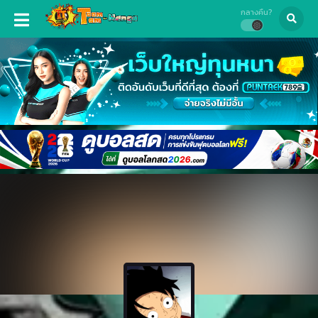
กลางคืน?