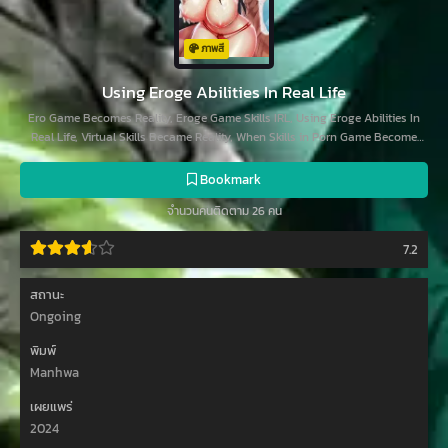
ภาพสี
Using Eroge Abilities In Real Life
Ero Game Becomes Reality, Eroge Game Skills IRL, Using Eroge Abilities In
Real Life, Virtual Skills Became Reality, When Skills in Porn Game Become
Real, エロゲースキルで現実でもエロ無双する, 穿入VR成為性域獵人, 야겜 능
력이 현실로
Bookmark
จำนวนคนติดตาม 26 คน
7.2
สถานะ
Ongoing
พิมพ์
Manhwa
เผยแพร่
2024