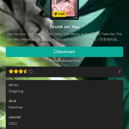
ภาพสี
Drunk on You
Elle me veut, She Wants to Be Taken, She Wants to Get Drunk, Take Her, The
Girl Who Wants to Get Drunk, ปรารถนาเธอคนนั้น, 渴望占有她 / 想要擁有她, 酔
いしれたい彼女〜兄嫁の内蜜な性事情〜, 취하고 싶은 그녀
Bookmark
จำนวนคนติดตาม 9 คน
7
สถานะ
Ongoing
พิมพ์
Manhwa
เผยแพร่
2022