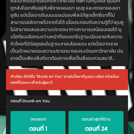
หลังจากได้เข้าเรียนที่มหาวิทยาลัย Han ในกรุงโซล ยุนโฮก็
ถูกส่งไปอาศัยอยู่กับพี่ชายของเขา ยุนซู และภรรยาของเขา
ยูซัน แต่เมื่อเขาเดินบนนมแม่ของพี่สะใภ้สุดเซ็กซี่เขาก็ไม่
สามารถสลัดภาพไปจากใจได้ เมื่อประกอบกับความรู้ที่ว่ายุนซู
ไม่สามารถสนองความปรารถนาทางกามารมณ์ของเธอได้ ยุ
นโฮต้องเลือกระหว่างหน้าที่ของเขาในฐานะน้องชายกับความ
หิวโหยที่มีต่อยูซอนในฐานะชายเลือดแดง แต่เมื่อเขากลาย
เป็นเป้าหมายของความปรารถนาของระเบิดมหาวิทยาลัย มัน
อาจเป็นเพียงสิ่งที่เขาต้องการเพื่อเป็นสิ่งรบกวนสมาธิ…
คำเตือน ซีรีส์ชื่อ "Drunk on You" อาจมีเนื้อหาที่รุนแรง เลือด หรือเรื่อง
เพศที่ไม่เหมาะสำหรับผู้เยาว์
ตอนที่ Drunk on You
ตอนแรก
ตอนล่าสุดที่อ่าน
ตอนที่ 1
ตอนที่ 24