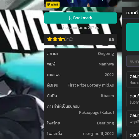
ภาพสี
ตอนที่
Bookmark
จำนวนคนติดตาม 297 คน
6.6
สถานะ
Ongoing
พิมพ์
Manhwa
เผยแพร่
2022
ตอนที
กันยา
ผู้เขียน
First Prize Lottery midAs
ตอนที
ศิลปิน
Itbaem
ธันวา
การทำให้เป็นอนุกรม
Kakaopage (Kakao)
ตอนที
พฤศจิ
โพสโดย
Deerlong
โพสต์เมื่อ
กรกฎาคม 11, 2022
ตอนที