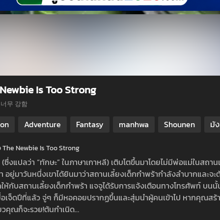
Newbie Is Too Strong
 너무 강함
ion
Adventure
Fantasy
manhwa
Shounen
มั
ย่อ The Newbie Is Too Strong
(ซึ่งแปลว่า “ทักษะ” ในภาษาเกาหลี) เติบโตขึ้นมาโดยไม่มีพ่อแม่ในสถาน
า อยู่มาวันหนึ่งเขาได้ยินมาว่าสถานเลี้ยงเด็กกำพร้ากำลังลำบากและจะ
คให้กับสถานเลี้ยงเด็กกำพร้า แจจูได้รับการแจ้งเตือนทางโทรศัพท์ บนนั
มื่อเจ็ดปีที่แล้ว จู่ๆ ก็มีหอคอยปรากฏขึ้นและสุ่มนำผู้คนเข้าไป หากคุณ
ียวคุณก็จะรวย!ต้นกำเนิด…