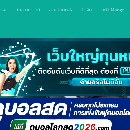
ังงะ
มังฮวาเกาหลี
อ่านย้อนหลัง
โดจิน
JoJi-Manga