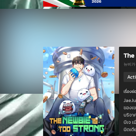
The 
뉴비가
Act
เรื่อง
JaeJu 
ของเข
บริจา
บีเจ เ
นิดเด