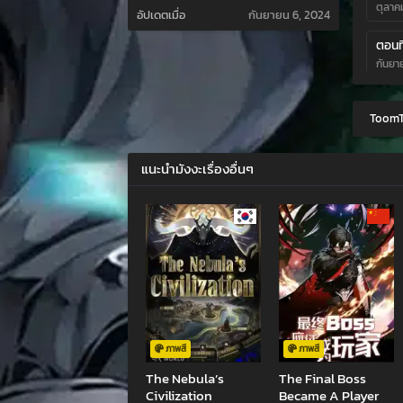
ตุลาค
อัปเดตเมื่อ
กันยายน 6, 2024
ตอนที
กันยา
ตอนที
ToomT
สิงหา
ตอนที
แนะนำมังงะเรื่องอื่นๆ
กรกฎา
ตอนที
มิถุน
ตอนที
พฤษภ
ตอนที
เมษาย
ภาพสี
ภาพสี
The Nebula’s
The Final Boss
ตอนที
Civilization
Became A Player