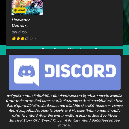
ตอนที่ 50
ตอนที่ 49
กรกฎาคม 29, 2022
กรกฎาคม 29, 2022
ภาพสี
ตอนที่ 48
ตอนที่ 47
Heavenly
Demon
กรกฎาคม 9, 2022
กรกฎาคม 9, 2022
Instructor
ตอนที่ 105
ตอนที่ 46
ตอนที่ 45
7
มิถุนายน 23, 2022
มิถุนายน 10, 2022
jav
xxxจีน
มังงะ
ซีรีย์ออนไลน์
คลิปหลุด
ตอนที่ 44
ตอนที่ 43
มิถุนายน 10, 2022
มิถุนายน 6, 2022
ตอนที่ 42
ตอนที่ 41
มิถุนายน 2, 2022
มิถุนายน 2, 2022
ตอนที่ 40
ตอนที่ 39
การ์ตูนทั้งหมดบนเว็บไซต์นี้เป็นเพียงตัวอย่างของการ์ตูนต้นฉบับเท่านั้น อาจมีข้อ
มิถุนายน 2, 2022
มิถุนายน 2, 2022
ผิดพลาดด้านภาษา ชื่อตัวละคร และเนื้อเรื่องมากมาย สำหรับเวอร์ชันดั้งเดิม โปรด
ซื้อการ์ตูนหากมีให้บริการในเมืองของคุณ หรือไม่ก็มาอ่านฟรีที่ Toomtam-Manga
ตอนที่ 38
ตอนที่ 37
กับการ์ตูนสุดมันอย่าง Mashle: Magic and Muscles ศึกโลกเวทมนตร์คนพลัง
กล้าม The World After the end โลกหลังการล่มสลาย Solo Bug Player
พฤษภาคม 22, 2022
พฤษภาคม 22, 2022
Survival Story Of A Sword King In A Fantasy World บันทึกต้องรอดของ
ราชาดาบ
ตอนที่ 36
ตอนที่ 35