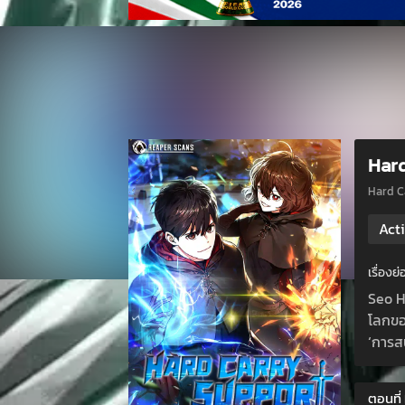
Hard
Hard 
Act
เรื่อง
Seo H
โลกของ
‘การสน
ตอนที่