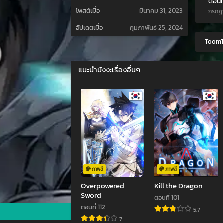
ตอนที
โพสต์เมื่อ
มีนาคม 31, 2023
กรกฎา
อัปเดตเมื่อ
กุมภาพันธ์ 25, 2024
ตอนที
ToomT
กรกฎา
ตอนที
แนะนำมังงะเรื่องอื่นๆ
มีนาค
ตอนที
มีนาค
ตอนที
มีนาค
ตอนที
มีนาค
ภาพสี
ภาพสี
Overpowered
Kill the Dragon
ตอนที
Sword
ตอนที่ 101
มีนาค
ตอนที่ 112
5.7
7
ตอนที่