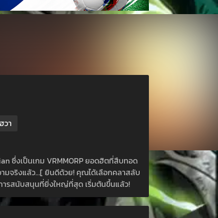
งฮวา
Asrian ซึ่งเป็นเกม VRMMORP ยอดฮิตที่สืบทอด
วามจริงแล้ว…[ ยินดีด้วย! คุณได้เลือกคลาสลับ
นับสนุนที่ยิ่งใหญ่ที่สุด เริ่มต้นขึ้นแล้ว!