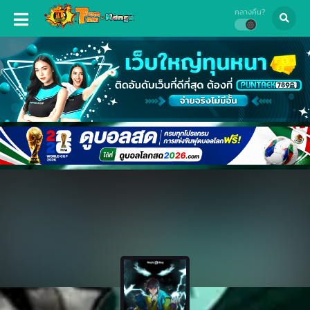
กลางคืน?