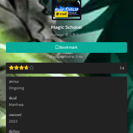
ภาพสี
Magic Scholar
Magical Scholar, 魔法書生, 마법서생
Bookmark
จำนวนคนติดตาม 11 คน
7.4
สถานะ
Ongoing
พิมพ์
Manhwa
เผยแพร่
2022
ผู้เขียน