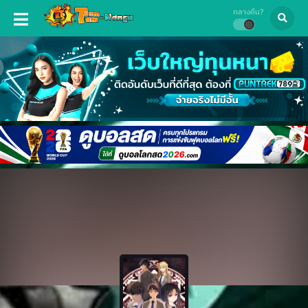
กลางคืน?