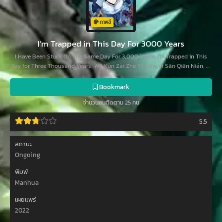
ภาพสี
I’m Trapped in This Day For 3000 Years
I Have Been Stuck On The Same Day For 3,000 Years, I'm Trapped in This
Day for Three Thousand Years, Wǒ Kùn Zài Zhè Yī Tiān Yǐ Sān Qiān Nián, 我
困在这一天已三千年
Bookmark
จำนวนคนติดตาม 25 คน
5.5
สถานะ
Ongoing
พิมพ์
Manhua
เผยแพร่
2022