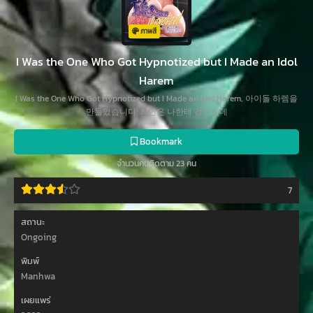
ภาพสี
I Was the One Who Got Hypnotized but I Made an Idol
Harem
I Was the One Who Got Hypnotized but I Made an Idol Harem, 아이돌 하렘을
만들었습니다. 최면은 나한테 걸었는데
Bookmark
จำนวนคนติดตาม 23 คน
7
สถานะ
Ongoing
พิมพ์
Manhwa
เผยแพร่