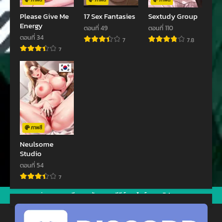
Please Give Me
17 Sex Fantasies
Sextudy Group
Energy
ตอนที่ 49
ตอนที่ 110
ตอนที่ 34
7
7.8
7
ภาพสี
Neulsome
Studio
ตอนที่ 54
7
jav
xxxจีน
มังงะ
ซีรีย์ออนไลน์
คลิปหลุด