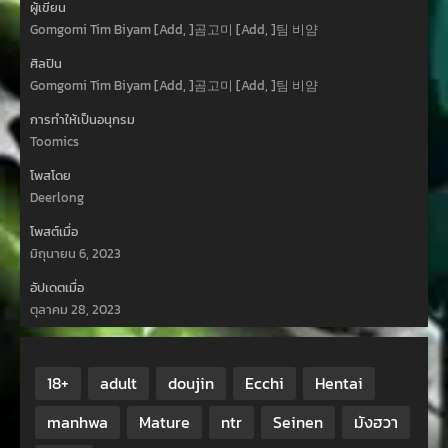
ผู้เขียน
Gomgomi Tim Biyam [Add, ]곰고미 [Add, ]팀 비얌
ศิลปิน
Gomgomi Tim Biyam [Add, ]곰고미 [Add, ]팀 비얌
การทำให้เป็นอนุกรม
Toomics
โพสโดย
Deerlong
โพสต์เมื่อ
มิถุนายน 6, 2023
อัปเดตเมื่อ
ตุลาคม 28, 2023
18+
adult
doujin
Ecchi
Hentai
manhwa
Mature
ntr
Seinen
มังฮวา