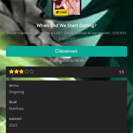
ภาพสี
When Did We Start Dating?
Desde cuándo empezamos a salir?, Desde cuándo lo compraste?, 언제부터
사겼는데!?
Bookmark
จำนวนคนติดตาม 112 คน
5.5
สถานะ
Ongoing
พิมพ์
Manhwa
เผยแพร่
2022