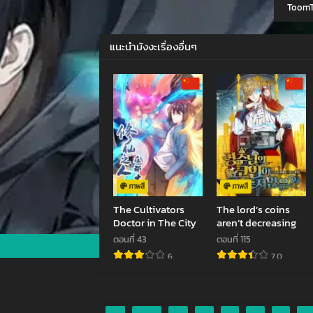
ToomT
สิงหา
ตอนที
แนะนำมังงะเรื่องอื่นๆ
กรกฎา
ตอนที
มิถุนา
ตอนที
พฤษภ
ตอนที
เมษาย
ภาพสี
ภาพสี
The Cultivators
The lord’s coins
ตอนที
Doctor in The City
aren’t decreasing
มีนาค
ตอนที่ 43
ตอนที่ 115
6
7.0
ตอนที
กุมภา
ตอนที