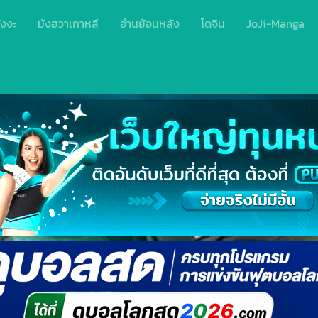
ังงะ
มังฮวาเกาหลี
อ่านย้อนหลัง
โดจิน
JoJi-Manga