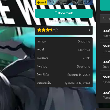
ภาพสี
Bookmark
จำนวนคนติดตาม 68 คน
7
ตอนที
กุมภาพ
สถานะ
Ongoing
ตอนที
พิมพ์
Manhua
มกราค
เผยแพร่
2020
ตอนที
โพสโดย
Deerlong
ธันวา
โพสต์เมื่อ
ธันวาคม 14, 2022
ตอนที
ตุลาค
อัปเดตเมื่อ
กุมภาพันธ์ 12, 2024
ตอนที
กันยา
ตอนที