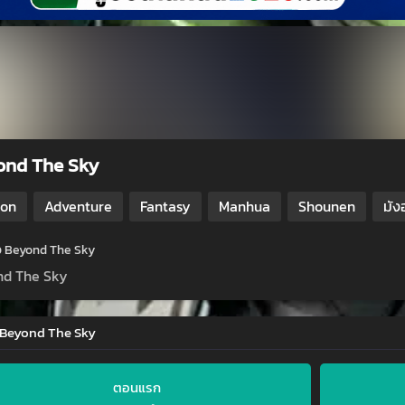
ond The Sky
ion
Adventure
Fantasy
Manhua
Shounen
มัง
ย่อ Beyond The Sky
nd The Sky
่ Beyond The Sky
ตอนแรก