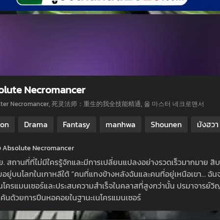
olute Necromancer
Master Necromancer, 死灵法师：重生的我全技能精通, 올 마스터 네크로맨서
ion
Drama
Fantasy
manhwa
Shounen
มังฮวา
ย่อ Absolute Necromancer
. สถานที่ที่ไม่มีใครรู้จักและมีการเปลี่ยนแปลงอย่างรวดเร็วมากมาย สิ
ัยอยู่บนโลกในเกาหลีใต้ “คนที่แทงข้างหลังฉันและคนที่อยู่เหนือเขา… ฉันจะ
นโครแมนเซอร์และประสบความสำเร็จในคลาสที่สูงกว่านั้น ปรมาจารย์
แค้นด้วยการปีนหอคอยในฐานะเนโครแมนเซอร์