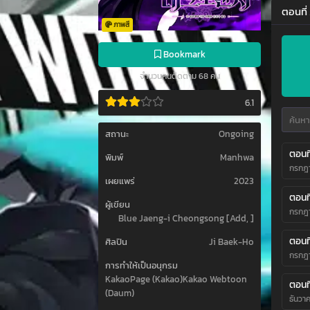
ตอนที
ภาพสี
Bookmark
จำนวนคนติดตาม 68 คน
6.1
สถานะ
Ongoing
ตอนที
พิมพ์
Manhwa
กรกฎา
เผยแพร่
2023
ตอนที
ผู้เขียน
กรกฎา
Blue Jaeng-i Cheongsong [Add, ]
ตอนที
ศิลปิน
Ji Baek-Ho
กรกฎา
การทำให้เป็นอนุกรม
KakaoPage (Kakao)Kakao Webtoon
ตอนที
(Daum)
ธันวา