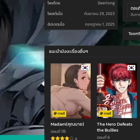
โพสโดย
Deerlong
ตอนที
โพสต์เมื่อ
กันยายน 29, 2023
สิงหา
อัปเดตเมื่อ
กรกฎาคม 1, 2025
ตอนที
ToomT
กรกฎา
ตอนที
แนะนำมังงะเรื่องอื่นๆ
กรกฎา
ตอนที
กรกฎา
ตอนที
กรกฎา
ตอนที
พฤศจิ
ภาพสี
ภาพสี
Madam(คุณนาย)
The Hero Defeats
ตอนที
the Bullies
ตอนที่ 115
ตุลาค
ตอนที่ 6
8