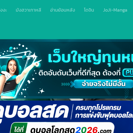
ังงะ
มังฮวาเกาหลี
อ่านย้อนหลัง
โดจิน
JoJi-Manga