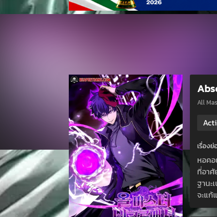
Abs
All 
Act
เรื่อง
หอคอย
ที่อาศ
ฐานะเ
จะแก้