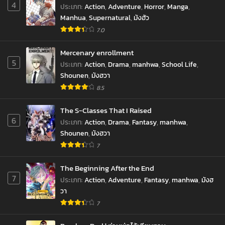
4
ประเภท
:
Action
,
Adventure
,
Horror
,
Manga
,
Manhua
,
Supernatural
,
มังฮัว
7.0
Mercenary enrollment
5
ประเภท
:
Action
,
Drama
,
manhwa
,
School Life
,
Shounen
,
มังฮวา
8.5
The S-Classes That I Raised
6
ประเภท
:
Action
,
Drama
,
Fantasy
,
manhwa
,
Shounen
,
มังฮวา
7
The Beginning After the End
7
ประเภท
:
Action
,
Adventure
,
Fantasy
,
manhwa
,
มังฮ
วา
7