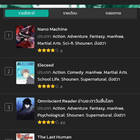
รายสัปดาห์
รายเดือน
ตลอดกาล
Nano Machine
1
ประเภท
:
Action
,
Adventure
,
Fantasy
,
manhwa
,
Martial Arts
,
Sci-fi
,
Shounen
,
มังฮวา
8
Eleceed
2
ประเภท
:
Action
,
Comedy
,
manhwa
,
Martial Arts
,
School Life
,
Shounen
,
Supernatural
,
มังฮวา
8
Omniscient Reader อ่านชะตาวันสิ้นโลก
3
ประเภท
:
Action
,
Adventure
,
Fantasy
,
manhwa
,
Psychological
,
Shounen
,
Supernatural
,
มังฮวา
8.6
The Last Human