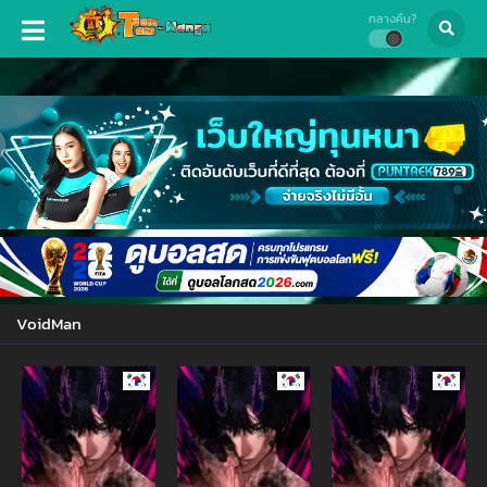
กลางคืน?
VoidMan
Manhwa
Manhwa
Manhw