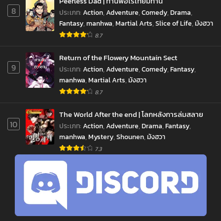
Peerless Dad | ท่านพ่อไร้เทียมทาน
8
ประเภท
:
Action
,
Adventure
,
Comedy
,
Drama
,
Fantasy
,
manhwa
,
Martial Arts
,
Slice of Life
,
มังฮวา
8.7
Return of the Flowery Mountain Sect
9
ประเภท
:
Action
,
Adventure
,
Comedy
,
Fantasy
,
manhwa
,
Martial Arts
,
มังฮวา
8.7
The World After the end | โลกหลังการล่มสลาย
10
ประเภท
:
Action
,
Adventure
,
Drama
,
Fantasy
,
manhwa
,
Mystery
,
Shounen
,
มังฮวา
jav
xxxจีน
มังงะ
ซีรีย์ออนไลน์
คลิปหลุด
7.3