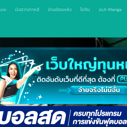
ังงะ
มังฮวาเกาหลี
อ่านย้อนหลัง
โดจิน
JoJi-Manga