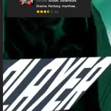
ประเภท
:
Action
,
Adventure
,
hwa
Drama
,
Fantasy
,
manhwa
,
Mystery
,
Shounen
,
มังฮวา
7.3