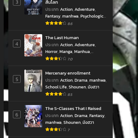
hwa
3
สิ้นโลก
ประเภท
:
Action
,
Adventure
,
Fantasy
,
manhwa
,
Psychological
,
Shounen
,
Supernatural
,
มังฮวา
8.6
The Last Human
4
ประเภท
:
Action
,
Adventure
,
Horror
,
Manga
,
Manhua
,
Supernatural
,
มังฮัว
7.0
Mercenary enrollment
5
ประเภท
:
Action
,
Drama
,
manhwa
,
School Life
,
Shounen
,
มังฮวา
hwa
8.5
The S-Classes That I Raised
6
ประเภท
:
Action
,
Drama
,
Fantasy
,
manhwa
,
Shounen
,
มังฮวา
7