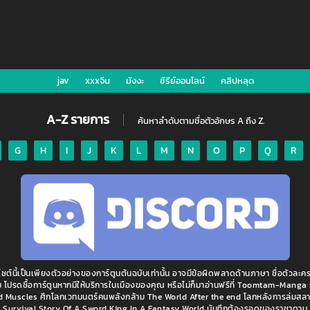
jav
xxxจีน
มังงะ
ซีรีย์ออนไลน์
คลิปหลุด
A-Z รายการ
ค้นหาลำดับตามชื่อตัวอักษร A ถึง Z.
G
H
I
J
K
L
M
N
O
P
Q
R
ไซต์นี้เป็นเพียงตัวอย่างของการ์ตูนต้นฉบับเท่านั้น อาจมีข้อผิดพลาดด้านภาษา ชื่อตัวละคร
ิม โปรดซื้อการ์ตูนหากมีให้บริการในเมืองของคุณ หรือไม่ก็มาอ่านฟรีที่ Toomtam-Manga 
 Muscles ศึกโลกเวทมนตร์คนพลังกล้าม The World After the end โลกหลังการล่มสล
Survival Story Of A Sword King In A Fantasy World บันทึกต้องรอดของราชาดาบ