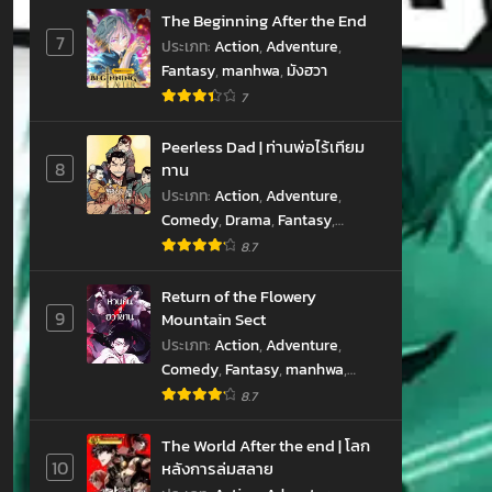
The Beginning After the End
7
ประเภท
:
Action
,
Adventure
,
Fantasy
,
manhwa
,
มังฮวา
7
Peerless Dad | ท่านพ่อไร้เทียม
8
ทาน
hwa
ประเภท
:
Action
,
Adventure
,
Comedy
,
Drama
,
Fantasy
,
manhwa
,
Martial Arts
,
Slice of
8.7
Life
,
มังฮวา
Return of the Flowery
9
Mountain Sect
ประเภท
:
Action
,
Adventure
,
Comedy
,
Fantasy
,
manhwa
,
Martial Arts
,
มังฮวา
8.7
The World After the end | โลก
10
หลังการล่มสลาย