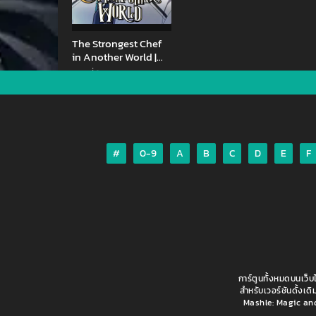
The Strongest Chef
in Another World |
เชฟพันธุ์แกร่งในต่าง
ตอนที่ 1
โลก
#
0-9
A
B
C
D
E
F
การ์ตูนทั้งหมดบนเว็บ
สำหรับเวอร์ชันดั้งเด
Mashle: Magic and