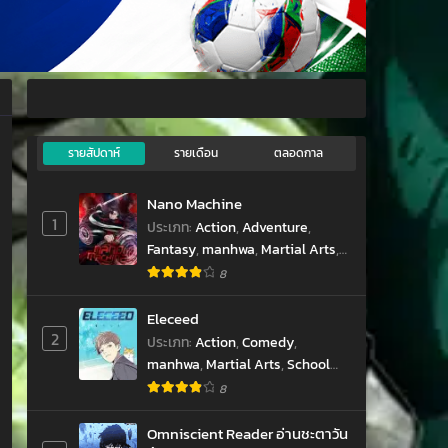
hwa
รายสัปดาห์
รายเดือน
ตลอดกาล
Nano Machine
1
ประเภท
:
Action
,
Adventure
,
Fantasy
,
manhwa
,
Martial Arts
,
Sci-fi
,
Shounen
,
มังฮวา
8
Eleceed
2
ประเภท
:
Action
,
Comedy
,
manhwa
,
Martial Arts
,
School
Life
,
Shounen
,
Supernatural
,
8
มังฮวา
Omniscient Reader อ่านชะตาวัน