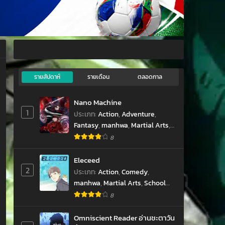
hwa
รายสัปดาห์
รายเดือน
ตลอดกาล
Nano Machine
1
ประเภท
:
Action
,
Adventure
,
Fantasy
,
manhwa
,
Martial Arts
,
Sci-fi
,
Shounen
,
มังฮวา
8
Eleceed
2
ประเภท
:
Action
,
Comedy
,
manhwa
,
Martial Arts
,
School
Life
,
Shounen
,
Supernatural
,
8
มังฮวา
Omniscient Reader อ่านชะตาวัน