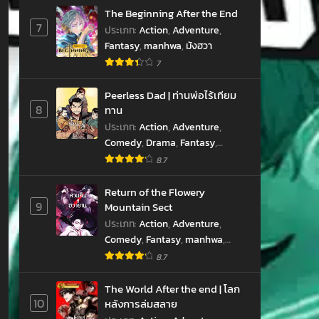
The Beginning After the End
7
ประเภท
:
Action
,
Adventure
,
Fantasy
,
manhwa
,
มังฮวา
7
Peerless Dad | ท่านพ่อไร้เทียม
8
ทาน
hwa
ประเภท
:
Action
,
Adventure
,
Comedy
,
Drama
,
Fantasy
,
manhwa
,
Martial Arts
,
Slice of
8.7
Life
,
มังฮวา
Return of the Flowery
9
Mountain Sect
ประเภท
:
Action
,
Adventure
,
Comedy
,
Fantasy
,
manhwa
,
Martial Arts
,
มังฮวา
8.7
The World After the end | โลก
10
หลังการล่มสลาย