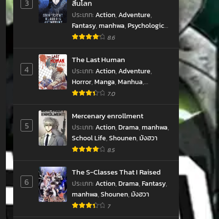
hwa
3
สิ้นโลก
ประเภท
:
Action
,
Adventure
,
Fantasy
,
manhwa
,
Psychological
,
Shounen
,
Supernatural
,
มังฮวา
8.6
The Last Human
4
ประเภท
:
Action
,
Adventure
,
Horror
,
Manga
,
Manhua
,
Supernatural
,
มังฮัว
7.0
Mercenary enrollment
5
ประเภท
:
Action
,
Drama
,
manhwa
,
School Life
,
Shounen
,
มังฮวา
hwa
8.5
The S-Classes That I Raised
6
ประเภท
:
Action
,
Drama
,
Fantasy
,
manhwa
,
Shounen
,
มังฮวา
7