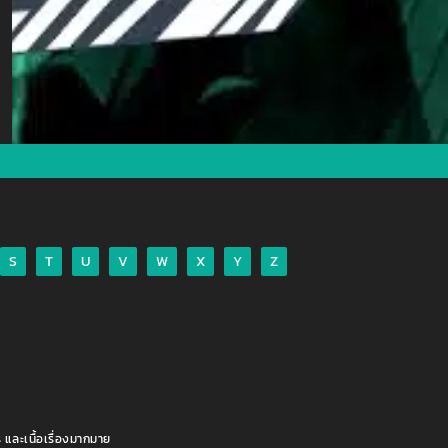
S
T
U
V
W
X
Y
Z
 และเนื้อเรื่องมากมาย