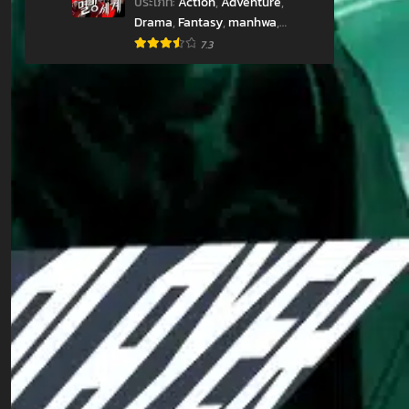
ประเภท
:
Action
,
Adventure
,
hwa
Drama
,
Fantasy
,
manhwa
,
Mystery
,
Shounen
,
มังฮวา
7.3