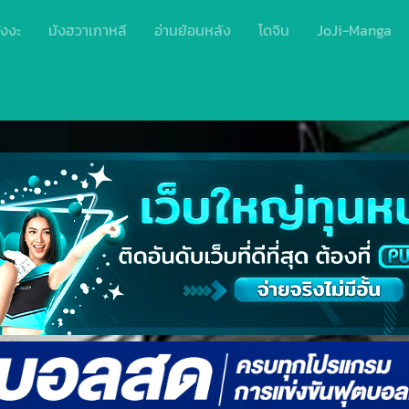
ังงะ
มังฮวาเกาหลี
อ่านย้อนหลัง
โดจิน
JoJi-Manga