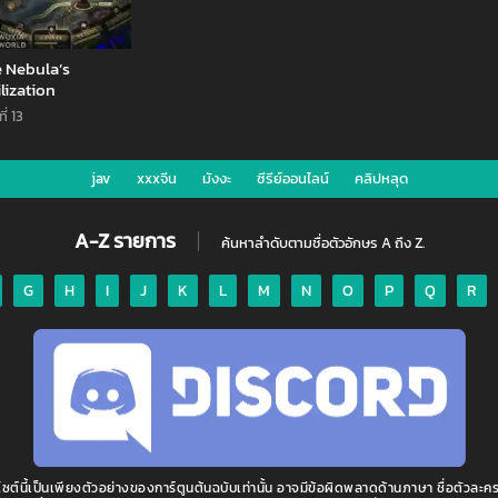
 Nebula’s
ilization
ี่ 13
jav
xxxจีน
มังงะ
ซีรีย์ออนไลน์
คลิปหลุด
2
ถัดไป »
A-Z รายการ
ค้นหาลำดับตามชื่อตัวอักษร A ถึง Z.
G
H
I
J
K
L
M
N
O
P
Q
R
ไซต์นี้เป็นเพียงตัวอย่างของการ์ตูนต้นฉบับเท่านั้น อาจมีข้อผิดพลาดด้านภาษา ชื่อตัวละคร