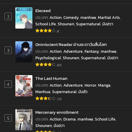
Eleceed
2
ประเภท
:
Action
,
Comedy
,
manhwa
,
Martial Arts
,
School Life
,
Shounen
,
Supernatural
,
มังฮวา
8
Omniscient Reader อ่านชะตาวันสิ้นโลก
3
ประเภท
:
Action
,
Adventure
,
Fantasy
,
manhwa
,
Psychological
,
Shounen
,
Supernatural
,
มังฮวา
8.6
The Last Human
4
ประเภท
:
Action
,
Adventure
,
Horror
,
Manga
,
Manhua
,
Supernatural
,
มังฮัว
7.0
Mercenary enrollment
5
ประเภท
:
Action
,
Drama
,
manhwa
,
School Life
,
Shounen
,
มังฮวา