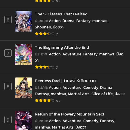
8.5
The S-Classes That I Raised
6
ประเภท
:
Action
,
Drama
,
Fantasy
,
manhwa
,
Shounen
,
มังฮวา
7
The Beginning After the End
7
ประเภท
:
Action
,
Adventure
,
Fantasy
,
manhwa
,
มังฮ
วา
7
Peerless Dad | ท่านพ่อไร้เทียมทาน
8
ประเภท
:
Action
,
Adventure
,
Comedy
,
Drama
,
Fantasy
,
manhwa
,
Martial Arts
,
Slice of Life
,
มังฮวา
8.7
Return of the Flowery Mountain Sect
9
ประเภท
:
Action
,
Adventure
,
Comedy
,
Fantasy
,
manhwa
,
Martial Arts
,
มังฮวา