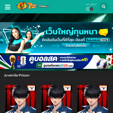
กลางคืน?
Juvenile Prison
Manhwa
Manhwa
Manhw