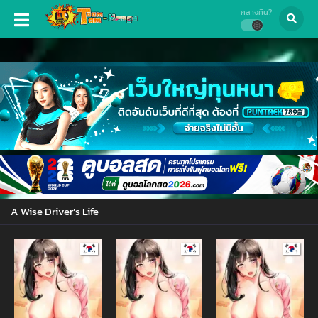
กลางคืน?
A Wise Driver’s Life
Manhwa
Manhwa
Manhw