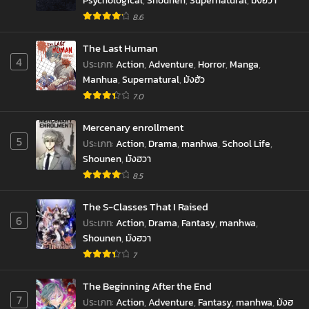
Psychological
,
Shounen
,
Supernatural
,
มังฮวา
8.6
The Last Human
4
ประเภท
:
Action
,
Adventure
,
Horror
,
Manga
,
Manhua
,
Supernatural
,
มังฮัว
7.0
Mercenary enrollment
5
ประเภท
:
Action
,
Drama
,
manhwa
,
School Life
,
Shounen
,
มังฮวา
8.5
The S-Classes That I Raised
6
ประเภท
:
Action
,
Drama
,
Fantasy
,
manhwa
,
Shounen
,
มังฮวา
7
The Beginning After the End
7
ประเภท
:
Action
,
Adventure
,
Fantasy
,
manhwa
,
มังฮ