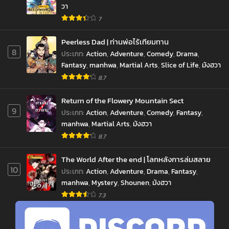
วา
7
Peerless Dad | ท่านพ่อไร้เทียมทาน
8
ประเภท
:
Action
,
Adventure
,
Comedy
,
Drama
,
Fantasy
,
manhwa
,
Martial Arts
,
Slice of Life
,
มังฮวา
8.7
Return of the Flowery Mountain Sect
9
ประเภท
:
Action
,
Adventure
,
Comedy
,
Fantasy
,
manhwa
,
Martial Arts
,
มังฮวา
8.7
The World After the end | โลกหลังการล่มสลาย
10
ประเภท
:
Action
,
Adventure
,
Drama
,
Fantasy
,
manhwa
,
Mystery
,
Shounen
,
มังฮวา
jav
xxxจีน
มังงะ
ซีรีย์ออนไลน์
คลิปหลุด
7.3