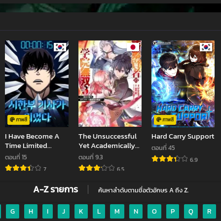
่ 95
ตอนที่ 94
ตอนที่ 93
ยน 9, 2022
กันยายน 8, 2022
กันยายน 6, 2022
่ 91
ตอนที่ 90
ตอนที่ 89
ยน 5, 2022
กันยายน 2, 2022
กันยายน 2, 2022
่ 87
ตอนที่ 86
ตอนที่ 85
คม 31, 2022
สิงหาคม 30, 2022
สิงหาคม 30, 202
่ 83
ตอนที่ 82
ตอนที่ 81
คม 27, 2022
สิงหาคม 26, 2022
สิงหาคม 25, 202
ภาพสี
ภาพสี
I Have Become A
The Unsuccessful
Hard Carry Support
่ 79
ตอนที่ 78
ตอนที่ 77
Time Limited
Yet Academically
ตอนที่ 45
คม 25, 2022
สิงหาคม 22, 2022
สิงหาคม 21, 2022
Knight
Unparalleled Sage
ตอนที่ 15
ตอนที่ 9.3
6.9
jav
xxxจีน
มังงะ
ซีรีย์ออนไลน์
คลิปหลุด
A Cheating S Rank
7
6.5
่ 75
ตอนที่ 74
ตอนที่ 73
Sorcerers Post
คม 19, 2022
สิงหาคม 18, 2022
สิงหาคม 17, 2022
Rebirth Adventurer
A-Z รายการ
ค้นหาลำดับตามชื่อตัวอักษร A ถึง Z.
Log ปราญช์เเรงค์ S
เกิดใหม่ในโลกที่เวท
่ 71
ตอนที่ 70
ตอนที่ 69
มนต์ล้าหลัง
G
H
I
J
K
L
M
N
O
P
Q
R
คม 15, 2022
สิงหาคม 15, 2022
สิงหาคม 13, 2022