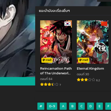
ตอนที
แนะนำมังงะเรื่องอื่นๆ
กันยา
ตอนที
กันยา
ตอนที
สิงหา
ตอนที
สิงหา
ภาพสี
ภาพสี
Reincarnation Path
Eternal Kingdom
ตอนที
of The Underworld
ตอนที่ 30
สิงหา
King
ตอนที่ 84
6.2
7
ตอนที
สิงหา
ตอนที
#
0-9
A
B
C
D
E
F
สิงหา