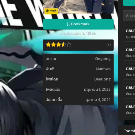
ภาพสี
Bookmark
ตอนที
จำนวนคนติดตาม 125 คน
ตุลาค
7.1
ตอนที
กันยา
สถานะ
Ongoing
ตอนที่
พิมพ์
Manhwa
กันยา
โพสโดย
Deerlong
ตอนที
โพสต์เมื่อ
มิถุนายน 1, 2022
กันยา
อัปเดตเมื่อ
ตุลาคม 4, 2022
ตอนที
กันยา
ตอนที
ToomT
กันยา