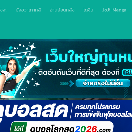
ังงะ
มังฮวาเกาหลี
อ่านย้อนหลัง
โดจิน
JoJi-Manga