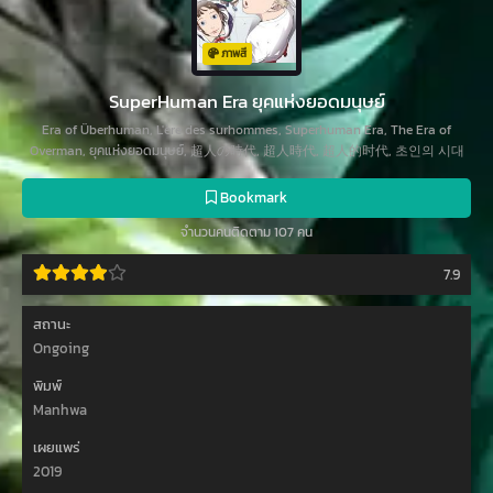
ภาพสี
SuperHuman Era ยุคแห่งยอดมนุษย์
Era of Überhuman, L'ère des surhommes, Superhuman Era, The Era of
Overman, ยุคแห่งยอดมนุษย์, 超人の時代, 超人時代, 超人的时代, 초인의 시대
Bookmark
จำนวนคนติดตาม 107 คน
7.9
สถานะ
Ongoing
พิมพ์
Manhwa
เผยแพร่
2019