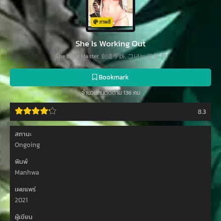
ภาพสี
She Is Working Out
The Little Master, 劍道學姊, 그녀는 운동 중
Bookmark
จำนวนคนติดตาม 136 คน
8.3
สถานะ
Ongoing
พิมพ์
Manhwa
เผยแพร่
2021
ผู้เขียน