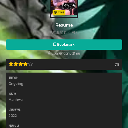
ภาพสี
Resume
萬能履歷表, 이력서
Bookmark
จำนวนคนติดตาม 21 คน
7.8
สถานะ
Ongoing
พิมพ์
Manhwa
เผยแพร่
2022
ผู้เขียน