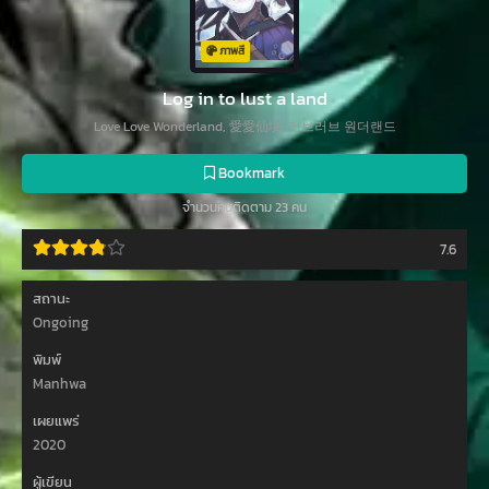
ภาพสี
Log in to lust a land
Love Love Wonderland, 愛愛仙境, 러브러브 원더랜드
Bookmark
จำนวนคนติดตาม 23 คน
7.6
สถานะ
Ongoing
พิมพ์
Manhwa
เผยแพร่
2020
ผู้เขียน