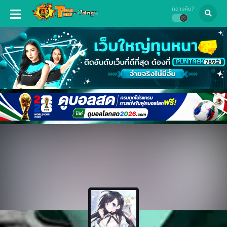
กลางคืน?