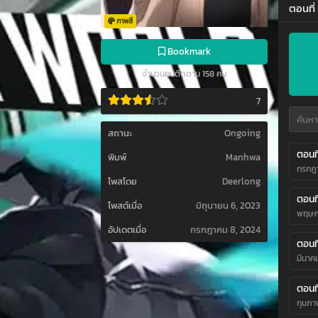
ตอนที่
ภาพสี
Bookmark
จำนวนคนติดตาม 158 คน
7
สถานะ
Ongoing
ตอนที
พิมพ์
Manhwa
กรกฎา
โพสโดย
Deerlong
ตอนที
โพสต์เมื่อ
มิถุนายน 6, 2023
พฤษภ
อัปเดตเมื่อ
กรกฎาคม 8, 2024
ตอนที
มีนาค
ตอนที
กุมภา