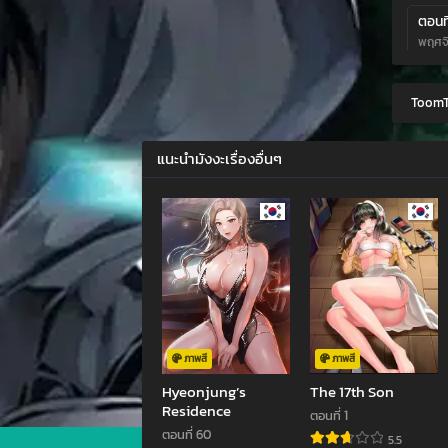
ตอนที
พฤศจิ
ตอนที
ToomT
กันยา
ตอนที
แนะนำมังงะเรื่องอื่นๆ
สิงหา
ตอนที
กรกฎา
ตอนที
กรกฎา
ตอนที
มิถุนา
ภาพสี
ภาพสี
Hyeonjung’s
The 17th Son
ตอนที
Residence
ตอนที่ 1
พฤษภ
ตอนที่ 60
5.5