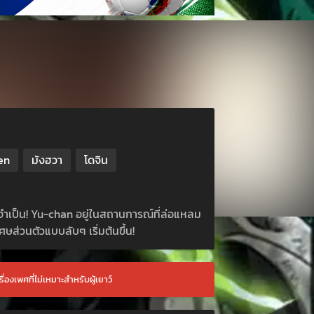
en
มังฮวา
โดจิน
ิ่งจำเป็น! Yu-chan อยู่ในสถานการณ์ที่ล่อแหลม
ส่วนตัวแบบลับๆ เริ่มต้นขึ้น!
ื่องเพศที่ไม่เหมาะสำหรับผู้เยาว์