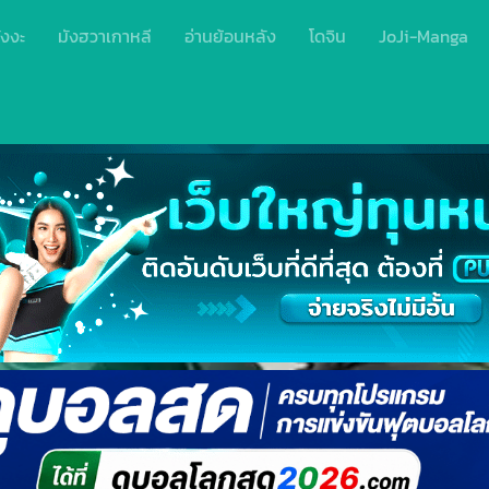
ังงะ
มังฮวาเกาหลี
อ่านย้อนหลัง
โดจิน
JoJi-Manga