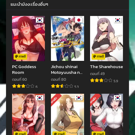
แนะนำมังงะเรื่องอื่นๆ
ตอนที่ 3
ตอนที่ 2
ตุลาคม 21, 2023
ตุลาคม 21, 2023
ตอนที่ 1
ตุลาคม 21, 2023
ภาพสี
ภาพสี
PC Goddess
Jichou shinai
The Sharehouse
Room
Motoyuusha no
ตอนที่ 49
Tsuyokute
ตอนที่ 60
ตอนที่ 80
5.9
Tanoshii New
6
5.3
Game
จบแล้ว
จบแล้ว
ภาพสี
ภาพสี
ภาพสี