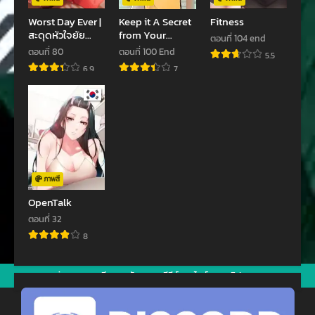
Worst Day Ever |
Keep it A Secret
Fitness
สะดุดหัวใจยัย
from Your
ตอนที่ 104 end
โรคจิต
Mother!
ตอนที่ 80
ตอนที่ 100 End
5.5
6.9
7
ภาพสี
OpenTalk
ตอนที่ 32
8
jav
xxxจีน
มังงะ
ซีรีย์ออนไลน์
คลิปหลุด