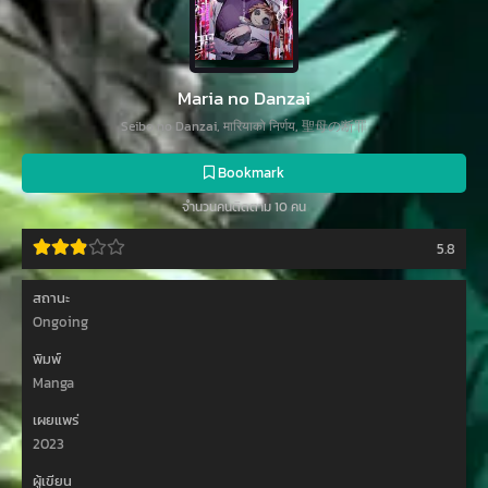
Maria no Danzai
Seibo no Danzai, मारियाको निर्णय, 聖母の断罪
Bookmark
จำนวนคนติดตาม 10 คน
5.8
สถานะ
Ongoing
พิมพ์
Manga
เผยแพร่
2023
ผู้เขียน