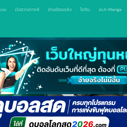
ังงะ
มังฮวาเกาหลี
อ่านย้อนหลัง
โดจิน
JoJi-Manga