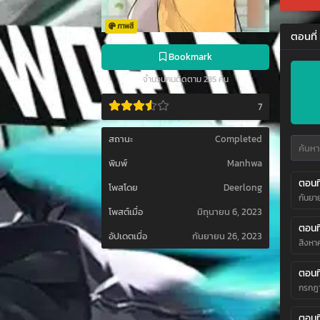
ภาพสี
ตอนที่
Bookmark
จำนวนคนติดตาม 235 คน
7
สถานะ
Completed
พิมพ์
Manhwa
ตอนท
โพสโดย
Deerlong
กันยา
โพสต์เมื่อ
มิถุนายน 6, 2023
ตอนที
อัปเดตเมื่อ
กันยายน 26, 2023
สิงหา
ตอนที
กรกฎา
ตอนที