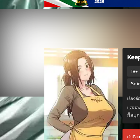
Keep
18+
Sei
เรื่อง
แฮซองอ
ก็สนุก
คำเตือน