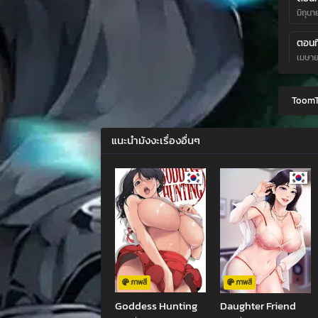
มิถุน
ตอนที
เมษาย
ตอนที
ToomT
มีนาค
ตอนที
แนะนำมังงะเรื่องอื่นๆ
กุมภา
ตอนที
มกราค
ตอนที
ธันวา
ตอนที
ตุลาค
ภาพสี
ภาพสี
Goddess Hunting
Daughter Friend
ตอนที