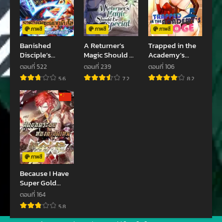
ภาพสี
ภาพสี
ภาพสี
Banished
A Returner’s
Trapped in the
Disciple’s
Magic Should Be
Academy’s
Counterattack
Special
Eroge
ตอนที่ 522
ตอนที่ 239
ตอนที่ 106
5.6
7.2
8.2
ภาพสี
Because I Have
Super Gold
System
ตอนที่ 164
5.8