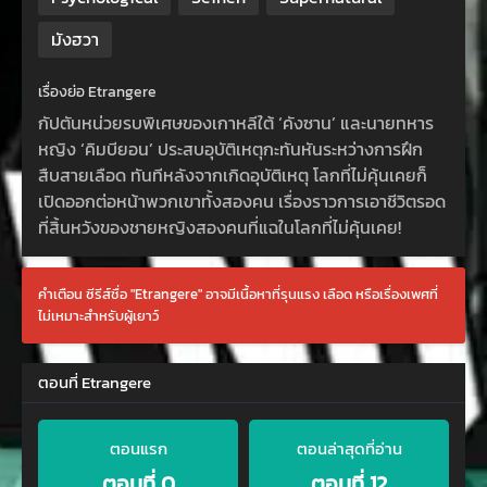
มังฮวา
เรื่องย่อ Etrangere
กัปตันหน่วยรบพิเศษของเกาหลีใต้ ‘คังซาน’ และนายทหาร
หญิง ‘คิมบียอน’ ประสบอุบัติเหตุกะทันหันระหว่างการฝึก
สืบสายเลือด ทันทีหลังจากเกิดอุบัติเหตุ โลกที่ไม่คุ้นเคยก็
เปิดออกต่อหน้าพวกเขาทั้งสองคน เรื่องราวการเอาชีวิตรอด
ที่สิ้นหวังของชายหญิงสองคนที่แฉในโลกที่ไม่คุ้นเคย!
คำเตือน ซีรีส์ชื่อ "Etrangere" อาจมีเนื้อหาที่รุนแรง เลือด หรือเรื่องเพศที่
ไม่เหมาะสำหรับผู้เยาว์
ตอนที่ Etrangere
ตอนแรก
ตอนล่าสุดที่อ่าน
ตอนที่ 0
ตอนที่ 12