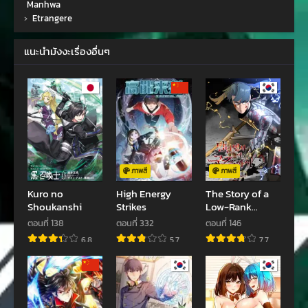
Manhwa
›
Etrangere
ตอนที่ 0
สิงหาคม 24, 2022
แนะนำมังงะเรื่องอื่นๆ
ภาพสี
ภาพสี
Kuro no
High Energy
The Story of a
Shoukanshi
Strikes
Low-Rank
Soldier
ตอนที่ 138
ตอนที่ 332
ตอนที่ 146
Becoming a
6.8
5.7
7.7
Monarch