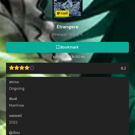
ภาพสี
Etrangere
Etrangée, 에뜨랑제
Bookmark
จำนวนคนติดตาม 50 คน
8.2
สถานะ
Ongoing
พิมพ์
Manhwa
เผยแพร่
2022
ผู้เขียน