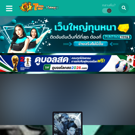
กลางคืน?