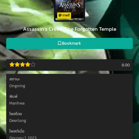
ภาพสี
Assassin’s Creed: The Forgotten Temple
Bookmark
จำนวนคนติดตาม 31 คน
8.00
สถานะ
Ongoing
พิมพ์
Manhwa
โพสโดย
Deerlong
โพสต์เมื่อ
มิถุนายน 1, 2023