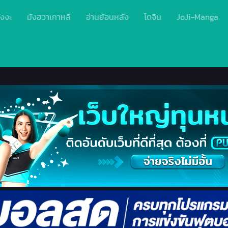
ังงะ
มังฮวาเกาหลี
อ่านย้อนหลัง
โดจิน
JoJi-Manga