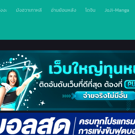
ังงะ
มังฮวาเกาหลี
อ่านย้อนหลัง
โดจิน
JoJi-Manga