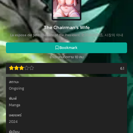
The Chairman’s Wife
La esposa del jefe, The Wife of the President, 老闆娘的誘惑, 사장의 아내
Bookmark
จำนวนคนติดตาม 10 คน
6.1
สถานะ
Ongoing
พิมพ์
Manga
เผยแพร่
2024
ผู้เขียน