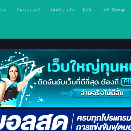
ังงะ
มังฮวาเกาหลี
อ่านย้อนหลัง
โดจิน
JoJi-Manga