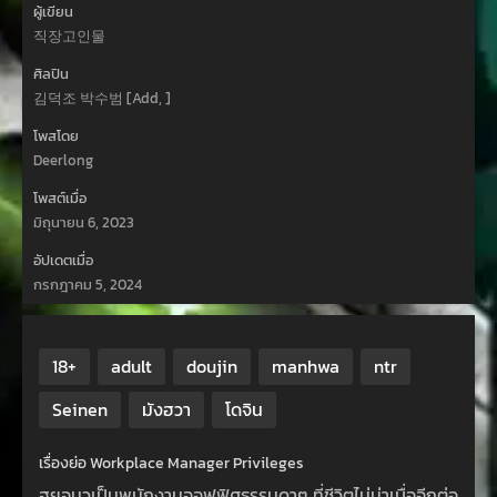
ผู้เขียน
직장고인물
ศิลปิน
김덕조 박수범 [Add, ]
โพสโดย
Deerlong
โพสต์เมื่อ
มิถุนายน 6, 2023
อัปเดตเมื่อ
กรกฎาคม 5, 2024
18+
adult
doujin
manhwa
ntr
Seinen
มังฮวา
โดจิน
เรื่องย่อ Workplace Manager Privileges
ฮยอนวูเป็นพนักงานออฟฟิศธรรมดาๆ ที่ชีวิตไม่น่าเบื่ออีกต่อ