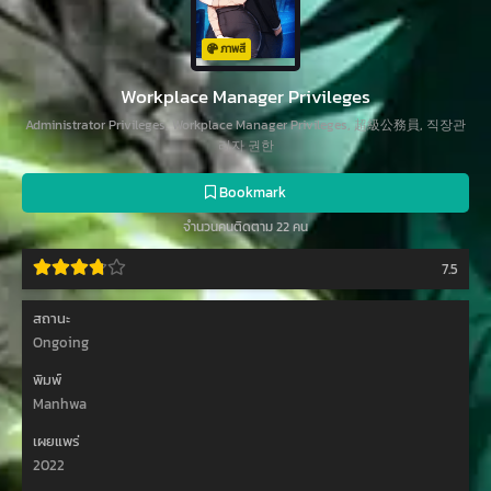
ภาพสี
Workplace Manager Privileges
Administrator Privileges, Workplace Manager Privileges, 超級公務員, 직장관
리자 권한
Bookmark
จำนวนคนติดตาม 22 คน
7.5
สถานะ
Ongoing
พิมพ์
Manhwa
เผยแพร่
2022