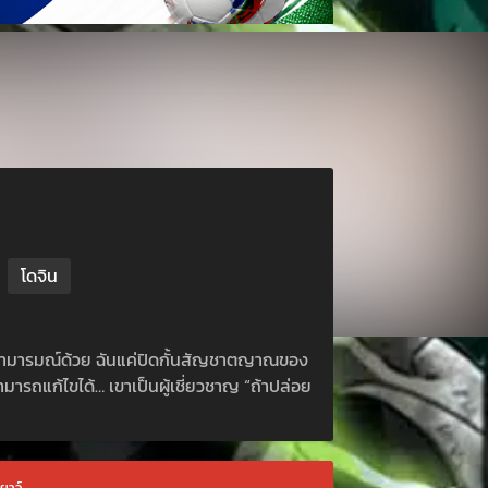
โดจิน
กามารมณ์ด้วย ฉันแค่ปิดกั้นสัญชาตญาณของ
ารถแก้ไขได้… เขาเป็นผู้เชี่ยวชาญ “ถ้าปล่อย
เยาว์