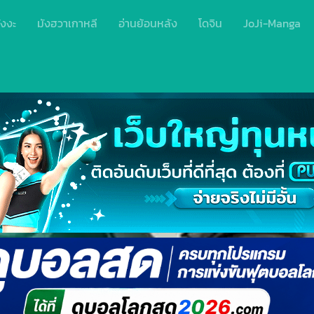
ังงะ
มังฮวาเกาหลี
อ่านย้อนหลัง
โดจิน
JoJi-Manga