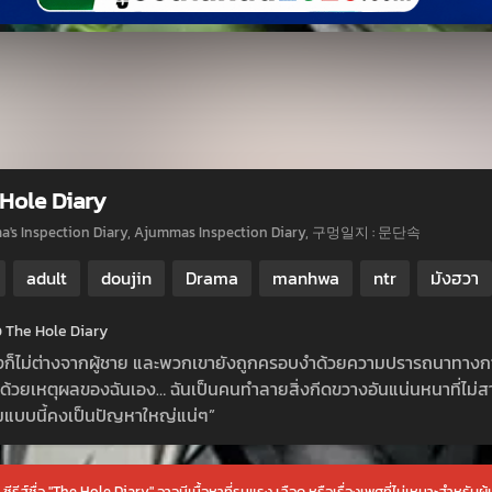
Hole Diary
's Inspection Diary, Ajummas Inspection Diary, 구멍일지 : 문단속
adult
doujin
Drama
manhwa
ntr
มังฮวา
่อ The Hole Diary
ิงก็ไม่ต่างจากผู้ชาย และพวกเขายังถูกครอบงำด้วยความปรารถนาทาง
งด้วยเหตุผลของฉันเอง… ฉันเป็นคนทำลายสิ่งกีดขวางอันแน่นหนาที่ไม่สาม
ุมแบบนี้คงเป็นปัญหาใหญ่แน่ๆ”
ซีรีส์ชื่อ "The Hole Diary" อาจมีเนื้อหาที่รุนแรง เลือด หรือเรื่องเพศที่ไม่เหมาะสำหรับผู้