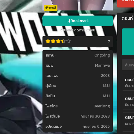
ภาพสี
ตอนที่
Bookmark
จำนวนคนติดตาม 20 คน
7
สถานะ
Ongoing
พิมพ์
Manhwa
เผยแพร่
2023
ตอนที
ผู้เขียน
MJJ
กันยา
ศิลปิน
MJJ
ตอนที
มีนาค
โพสโดย
Deerlong
โพสต์เมื่อ
กันยายน 30, 2023
ตอนที
มกราค
อัปเดตเมื่อ
กันยายน 6, 2025