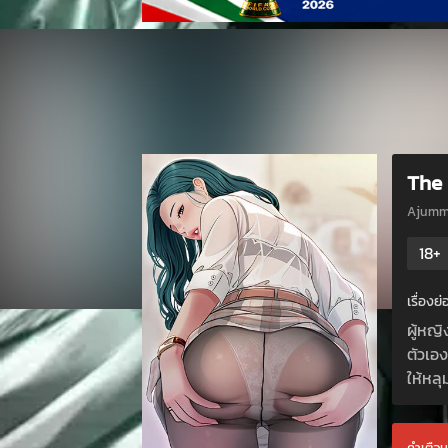
The 
Ajumma
18+
เรื่องย
ผู้หญ
ตัวเอ
ให้หล
คำเตือน 