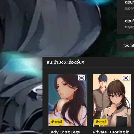
ตอนที
ธันวา
ตอนที
พฤศจิ
ตอนที
ToomT
ตุลาค
ตอนที
แนะนำมังงะเรื่องอื่นๆ
กันยา
ตอนที
สิงหา
ตอนที
กรกฎา
ตอนที
มิถุน
ภาพสี
ภาพสี
Lady Long Legs
Private Tutoring in