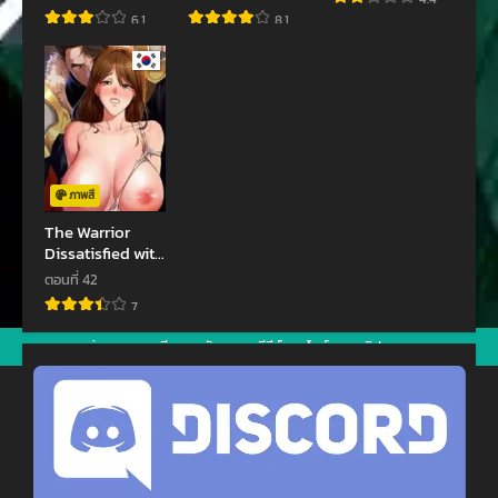
ตอนที่ 1
6.1
8.1
ตุลาคม 21, 2023
ภาพสี
The Warrior
Dissatisfied with
Everyone
ตอนที่ 42
7
jav
xxxจีน
มังงะ
ซีรีย์ออนไลน์
คลิปหลุด