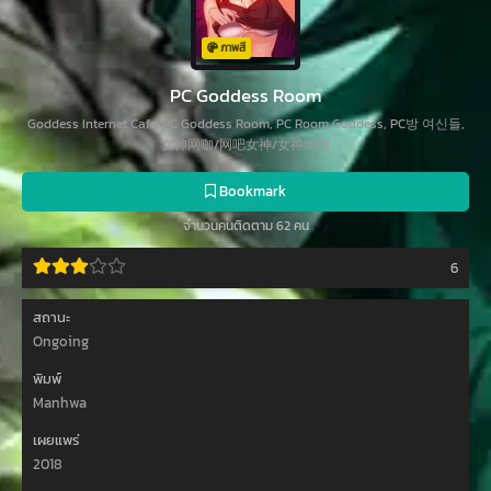
ภาพสี
PC Goddess Room
Goddess Internet Cafe, PC Goddess Room, PC Room Goddess, PC방 여신들,
女神网咖/网吧女神/女神網咖
Bookmark
จำนวนคนติดตาม 62 คน
6
สถานะ
Ongoing
พิมพ์
Manhwa
เผยแพร่
2018