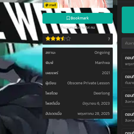
ภาพสี
Bookmark
จำนวนคนติดตาม 54 คน
7
สถานะ
Ongoing
ตอนที
พิมพ์
Manhwa
พฤษภ
เผยแพร่
2021
ตอนที
ผู้เขียน
Obscene Private Lesson
กันยา
โพสโดย
Deerlong
ตอนที
สิงหา
โพสต์เมื่อ
มิถุนายน 6, 2023
อัปเดตเมื่อ
พฤษภาคม 28, 2025
ตอนที
สิงหา
ตอนที