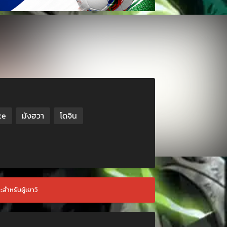
ce
มังฮวา
โดจิน
ะสำหรับผู้เยาว์