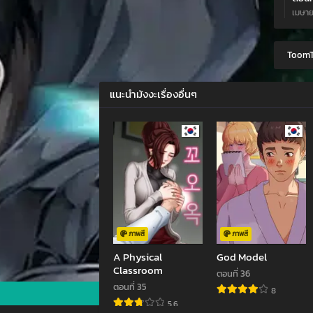
เมษาย
ตอนที
ToomT
มีนาค
ตอนที
แนะนำมังงะเรื่องอื่นๆ
มีนาค
ตอนที
กุมภา
ตอนที
มกราค
ตอนที
พฤศจิ
ภาพสี
ภาพสี
A Physical
God Model
ตอนที
Classroom
ตอนที่ 36
พฤศจิ
ตอนที่ 35
8
5.6
ตอนที