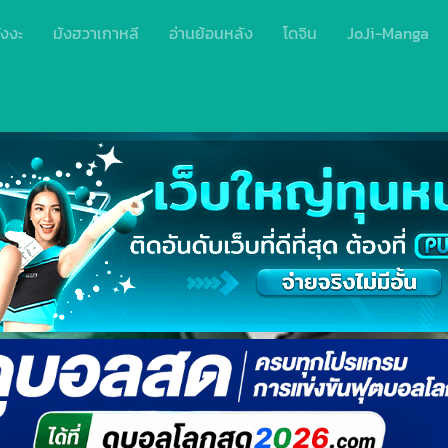
ังงะ
มังฮวาเกาหลี
อ่านย้อนหลัง
โดจิน
JoJi-Manga