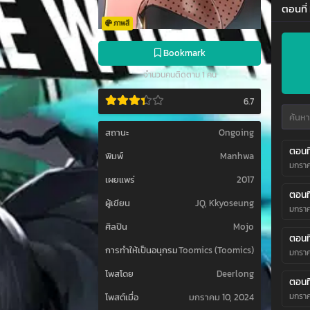
ตอนที่
ภาพสี
Bookmark
จำนวนคนติดตาม 1 คน
6.7
สถานะ
Ongoing
ตอนที
พิมพ์
Manhwa
มกราค
เผยแพร่
2017
ตอนที
ผู้เขียน
JQ, Kkyoseung
มกราค
ศิลปิน
Mojo
ตอนที
การทำให้เป็นอนุกรม
Toomics (Toomics)
มกราค
โพสโดย
Deerlong
ตอนที่
มกราค
โพสต์เมื่อ
มกราคม 10, 2024