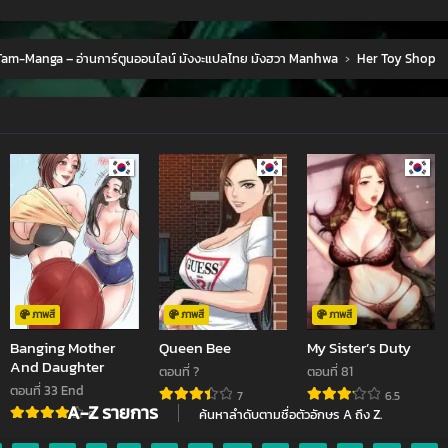
am-Manga – อ่านการ์ตูนออนไลน์ มังงะแปลไทย มังฮวา Manhwa
›
Her Toy Shop
ภาพสี
ภาพสี
ภาพสี
Banging Mother
Queen Bee
My Sister’s Duty
jav
xxxจีน
มังงะ
ซีรีย์ออนไลน์
คลิปหลุด
And Daughter
ตอนที่ ?
ตอนที่ 81
ตอนที่ 33 End
7
6.5
A-Z รายการ
ค้นหาลำดับตามชื่อตัวอักษร A ถึง Z.
8