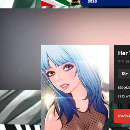
Her
성인용
18+
เรื่องย
การพบ
คำเตือน 