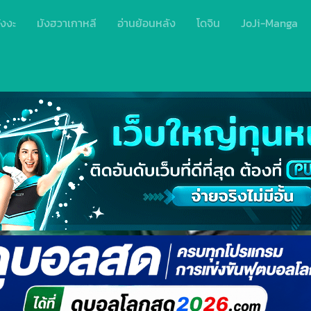
ังงะ
มังฮวาเกาหลี
อ่านย้อนหลัง
โดจิน
JoJi-Manga