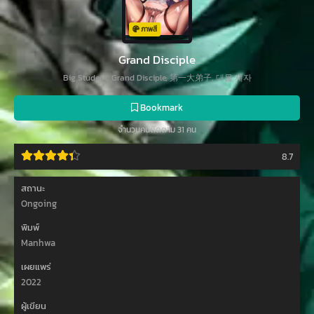
ภาพสี
Grand Disciple
Big Student, Grand Disciple, 第一大弟子, 대물 제자
Bookmark
จำนวนคนติดตาม 31 คน
8.7
สถานะ
Ongoing
พิมพ์
Manhwa
เผยแพร่
2022
ผู้เขียน