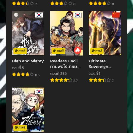
7
6
8
ภาพสี
ภาพสี
ภาพสี
High and Mighty
Peerless Dad |
Ultimate
ท่านพ่อไร้เทียม
Sovereign
ตอนที่ 5
ทาน
จักรพรรดิสูงสุด
ตอนที่ 285
ตอนที่ 1
8.5
8.7
7
ภาพสี