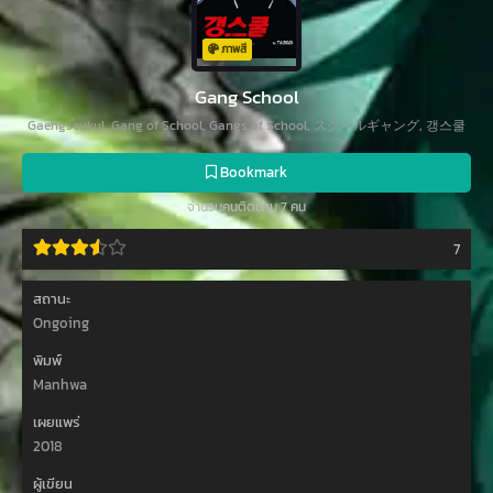
ภาพสี
Gang School
Gaengseukul, Gang of School, Gangs of School, スクールギャング, 갱스쿨
Bookmark
จำนวนคนติดตาม 7 คน
7
สถานะ
Ongoing
พิมพ์
Manhwa
เผยแพร่
2018
ผู้เขียน