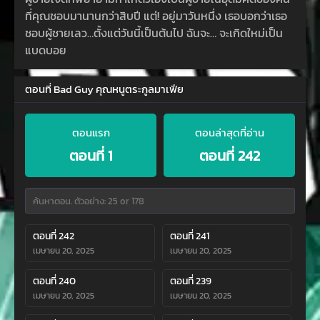
ที่คุณชอบมานานกว่าสิบปี แต่! อยู่มาวันหนึ่ง เธอบอกว่าเธอ
ชอบผู้ชายเลว…ตั้งแต่วันนี้เป็นต้นไป ฉันจะ… จะเกิดใหม่เป็น
แบดบอย
ตอนที่ Bad Guy คุณหนูตระกูลมาเฟีย
ตอนแรก
ตอนล่าสุดที่อ่าน
ตอนที่ 1
ตอนที่ 242
ตอนที่ 242
ตอนที่ 241
เมษายน 20, 2025
เมษายน 20, 2025
ตอนที่ 240
ตอนที่ 239
เมษายน 20, 2025
เมษายน 20, 2025