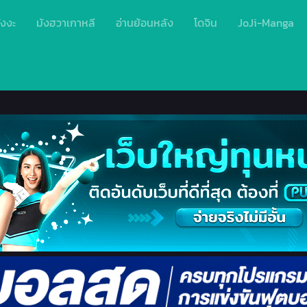
ังงะ
มังฮวาเกาหลี
อ่านย้อนหลัง
โดจิน
JoJi-Manga