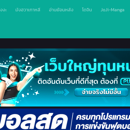
ังงะ
มังฮวาเกาหลี
อ่านย้อนหลัง
โดจิน
JoJi-Manga