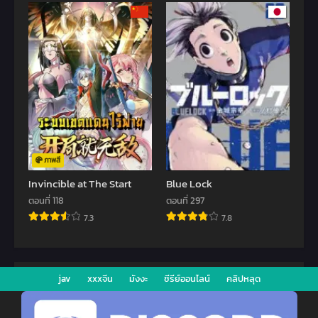
ภาพสี
Invincible at The Start
Blue Lock
ตอนที่ 118
ตอนที่ 297
7.3
7.8
jav
xxxจีน
มังงะ
ซีรีย์ออนไลน์
คลิปหลุด