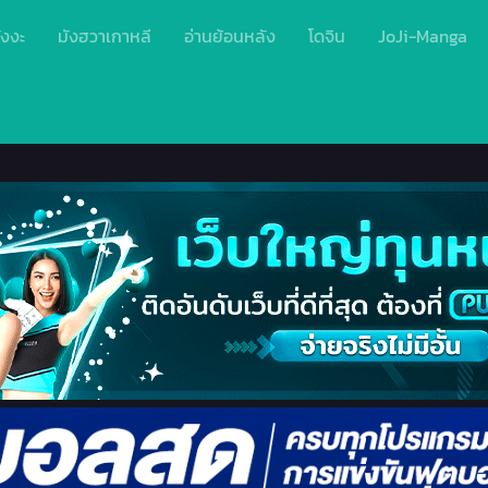
ังงะ
มังฮวาเกาหลี
อ่านย้อนหลัง
โดจิน
JoJi-Manga