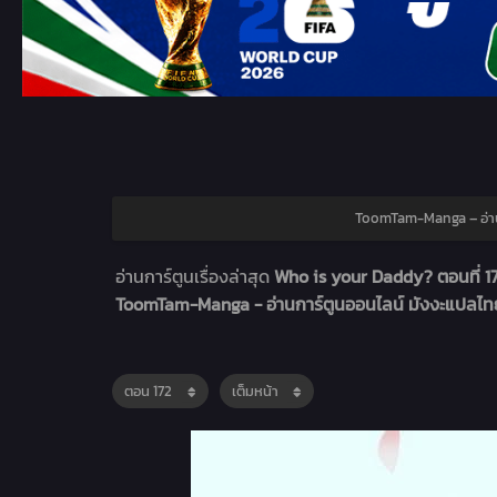
ToomTam-Manga – อ่าน
อ่านการ์ตูนเรื่องล่าสุด
Who is your Daddy? ตอนที่ 1
ToomTam-Manga - อ่านการ์ตูนออนไลน์ มังงะแปลไ