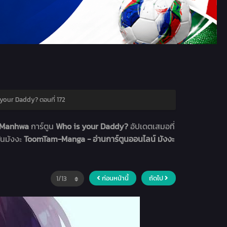
your Daddy? ตอนที่ 172
า Manhwa
การ์ตูน
Who is your Daddy?
อัปเดตเสมอที่
่นมังงะ
ToomTam-Manga - อ่านการ์ตูนออนไลน์ มังงะ
ก่อนหน้านี้
ถัดไป